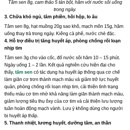
Tâm sen 8g, cam thảo 5 tán bột, hãm với nước sôi uống
trong ngày.
3. Chữa khó ngủ, tâm phiền, hồi hộp, lo âu
Tâm sen 8g, hạt muồng 20g sao khô, mạch môn 15g, hãm
uống thay trà trong ngày. Kiêng cà phê, nước chè đặc.
4. Hỗ trợ điều trị tăng huyết áp, phòng chống rối loạn
nhịp tim
Tâm sen 3g cho vào cốc, đổ nước sôi hãm 10 – 15 phút.
Ngày uống 1 – 2 lần. Kết quả nghiên cứu hiện đại cho
thấy,
tâm sen
có tác dụng hạ huyết áp thông qua cơ chế
làm giãn cơ trơn thành mạch máu và giảm trở lực huyết
quản, phòng chống rối loạn nhịp tim, cải thiện tình trạng
thiếu máu cơ tim nhờ khả năng làm giãn thành mạch máu,
giảm lượng tiêu thụ ôxy của cơ tim và cải thiện lưu lượng
tuần hoàn động mạch vành. Lưu ý không dùng cho người
bị huyết áp thấp.
5. Thanh nhiệt, lương huyết, dưỡng tâm, an thần