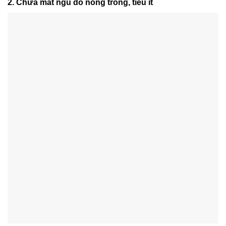
2. Chữa mất ngủ do nóng trong, tiểu ít