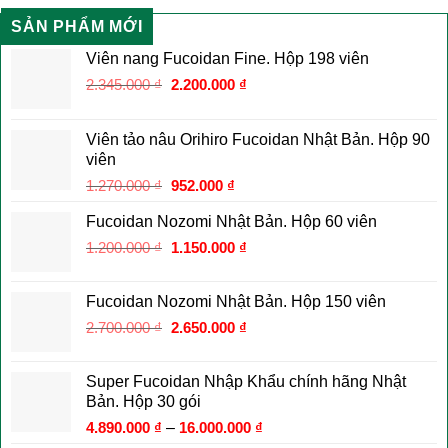
SẢN PHẨM MỚI
Viên nang Fucoidan Fine. Hộp 198 viên
Giá
Giá
2.345.000
₫
2.200.000
₫
gốc
hiện
là:
tại
Viên tảo nâu Orihiro Fucoidan Nhật Bản. Hộp 90
2.345.000 ₫.
là:
viên
2.200.000 ₫.
Giá
Giá
1.270.000
₫
952.000
₫
gốc
hiện
Fucoidan Nozomi Nhật Bản. Hộp 60 viên
là:
tại
Giá
Giá
1.200.000
₫
1.270.000 ₫.
1.150.000
là:
₫
gốc
hiện
952.000 ₫.
là:
tại
Fucoidan Nozomi Nhật Bản. Hộp 150 viên
1.200.000 ₫.
là:
Giá
Giá
2.700.000
₫
2.650.000
₫
1.150.000 ₫.
gốc
hiện
là:
tại
Super Fucoidan Nhập Khẩu chính hãng Nhật
2.700.000 ₫.
là:
Bản. Hộp 30 gói
2.650.000 ₫.
4.890.000
₫
–
16.000.000
₫