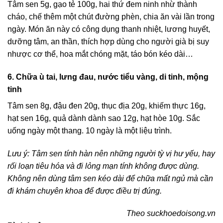
Tâm sen 5g, gạo tẻ 100g, hai thứ đem ninh nhừ thành
cháo, chế thêm một chút đường phèn, chia ăn vài lần trong
ngày. Món ăn này có công dụng thanh nhiệt, lương huyết,
dưỡng tâm, an thần, thích hợp dùng cho người già bị suy
nhược cơ thể, hoa mắt chóng mặt, táo bón kéo dài…
6. Chữa ù tai, lưng đau, nước tiểu vàng, di tinh, mộng
tinh
Tâm sen 8g, đậu đen 20g, thục địa 20g, khiếm thực 16g,
hạt sen 16g, quả dành dành sao 12g, hạt hòe 10g. Sắc
uống ngày một thang. 10 ngày là một liệu trình.
Lưu ý: Tâm sen tính hàn nên những người tỳ vị hư yếu, hay
rối loạn tiêu hóa và đi lỏng mạn tính không được dùng.
Không nên dùng tâm sen kéo dài để chữa mất ngủ mà cần
đi khám chuyên khoa để được điều trị đúng.
Theo suckhoedoisong.vn