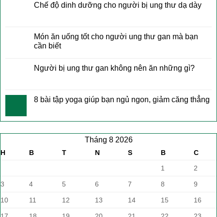
Chế độ dinh dưỡng cho người bị ung thư dạ dày
Món ăn uống tốt cho người ung thư gan mà bạn
cần biết
Người bị ung thư gan không nên ăn những gì?
8 bài tập yoga giúp bạn ngủ ngon, giảm căng thẳng
Tháng 8 2026
H
B
T
N
S
B
C
1
2
3
4
5
6
7
8
9
10
11
12
13
14
15
16
17
18
19
20
21
22
23