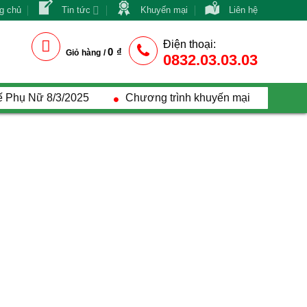
g chủ
Tin tức
Khuyến mại
Liên hệ
Điện thoại:
0
₫
Giỏ hàng /
0832.03.03.03
ế Phụ Nữ 8/3/2025
Chương trình khuyến mại