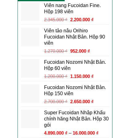
Viên nang Fucoidan Fine.
Hộp 198 viên
Giá
Giá
2.345.000
₫
2.200.000
₫
gốc
hiện
Viên tảo nâu Orihiro
là:
tại
Fucoidan Nhật Bản. Hộp 90
2.345.000 ₫.
là:
viên
2.200.000 ₫.
Giá
Giá
1.270.000
₫
952.000
₫
gốc
hiện
Fucoidan Nozomi Nhật Bản.
là:
tại
Hộp 60 viên
1.270.000 ₫.
là:
Giá
Giá
1.200.000
₫
1.150.000
₫
952.000 ₫.
gốc
hiện
Fucoidan Nozomi Nhật Bản.
là:
tại
Hộp 150 viên
1.200.000 ₫.
là:
Giá
Giá
2.700.000
₫
2.650.000
₫
1.150.000 ₫.
gốc
hiện
Super Fucoidan Nhập Khẩu
là:
tại
chính hãng Nhật Bản. Hộp 30
2.700.000 ₫.
là:
gói
2.650.000 ₫.
4.890.000
₫
–
16.000.000
₫