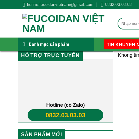
Skip
lienhe.fucoidanvietnam@gmail.com
0832.03.03.03
to
content
Tìm
kiếm:
Danh mục sản phẩm
TIN KHUYẾN 
Không tìm
HỖ TRỢ TRỰC TUYẾN
Hotline (có Zalo)
0832.03.03.03
SẢN PHẨM MỚI