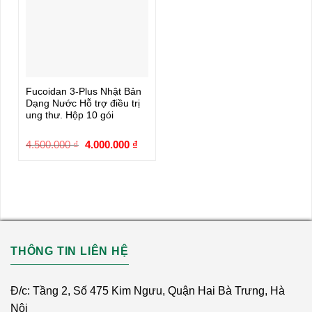
Fucoidan 3-Plus Nhật Bản
Dạng Nước Hỗ trợ điều trị
ung thư. Hộp 10 gói
4.500.000
₫
Giá
4.000.000
₫
Giá
gốc
hiện
là:
tại
4.500.000 ₫.
là:
4.000.000 ₫.
THÔNG TIN LIÊN HỆ
Đ/c: Tầng 2, Số 475 Kim Ngưu, Quận Hai Bà Trưng, Hà
Nội