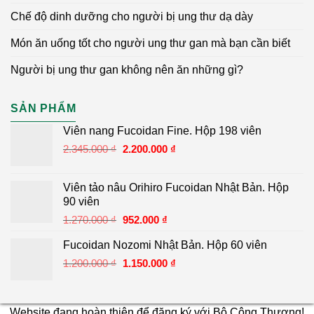
Chế độ dinh dưỡng cho người bị ung thư dạ dày
Món ăn uống tốt cho người ung thư gan mà bạn cần biết
Người bị ung thư gan không nên ăn những gì?
SẢN PHẨM
Viên nang Fucoidan Fine. Hộp 198 viên
2.345.000
₫
Giá
2.200.000
₫
Giá
gốc
hiện
là:
tại
Viên tảo nâu Orihiro Fucoidan Nhật Bản. Hộp
2.345.000 ₫.
là:
90 viên
2.200.000 ₫.
1.270.000
₫
Giá
952.000
₫
Giá
gốc
hiện
Fucoidan Nozomi Nhật Bản. Hộp 60 viên
là:
tại
1.200.000
₫
Giá
1.150.000
₫
Giá
1.270.000 ₫.
là:
gốc
hiện
952.000 ₫.
là:
tại
1.200.000 ₫.
là:
Website đang hoàn thiện để đăng ký với Bộ Công Thương!