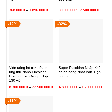
368.000
₫
1.896.000
₫
8.100.000
₫
Giá
7.500.000
₫
Giá
–
gốc
hiện
là:
tại
8.100.000 ₫.
là:
7.500.0
-12%
-32%
Viên uống hỗ trợ điều trị
Super Fucoidan Nhập Khẩu
ung thư Nano Fucoidan
chính hãng Nhật Bản. Hộp
Premium Yo Group, Hộp
30 gói
130 viên
8.300.000
₫
22.500.000
₫
4.890.000
₫
16.000.000
₫
–
–
-11%