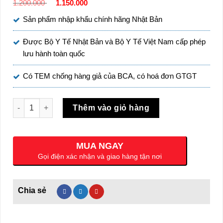
Giá
Giá
1.200.000
1.150.000
gốc
hiện
Sản phẩm nhập khẩu chính hãng Nhật Bản
là:
tại
1.200.000 ₫.
là:
Được Bộ Y Tế Nhật Bản và Bộ Y Tế Việt Nam cấp phép
1.150.000 ₫.
lưu hành toàn quốc
Có TEM chống hàng giả của BCA, có hoá đơn GTGT
Fucoidan Nozomi Nhật Bản. Hộp 60 viên số lượng
Thêm vào giỏ hàng
MUA NGAY
Gọi điện xác nhận và giao hàng tận nơi