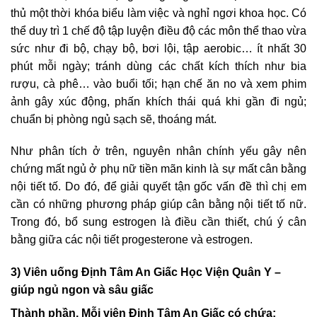
thủ một thời khóa biểu làm việc và nghỉ ngơi khoa học. Có
thể duy trì 1 chế độ tập luyện điều độ các môn thể thao vừa
sức như đi bộ, chạy bộ, bơi lội, tập aerobic… ít nhất 30
phút mỗi ngày; tránh dùng các chất kích thích như bia
rượu, cà phê… vào buổi tối; hạn chế ăn no và xem phim
ảnh gây xúc động, phấn khích thái quá khi gần đi ngủ;
chuẩn bị phòng ngủ sạch sẽ, thoáng mát.
Như phân tích ở trên, nguyên nhân chính yếu gây nên
chứng mất ngủ ở phụ nữ tiền mãn kinh là sự mất cân bằng
nội tiết tố. Do đó, để giải quyết tận gốc vấn đề thì chị em
cần có những phương pháp giúp cân bằng nội tiết tố nữ.
Trong đó, bổ sung estrogen là điều cần thiết, chú ý cân
bằng giữa các nội tiết progesterone và estrogen.
3) Viên uống Định Tâm An Giấc Học Viện Quân Y –
giúp ngủ ngon và sâu giấc
Thành phần, Mỗi viên Định Tâm An Giấc có chứa: