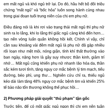
em mất ngủ và khó ngủ trở lại. Do đó, hầu hết bộ đôi triệu
chứng “mất ngủ” và “bốc hỏa” luôn song hành cùng nhau
trong giai đoạn tuổi trung niên của chị em phụ nữ.
Điều đáng nói là khi rơi vào trạng thái mất ngủ thì phụ nữ
sinh ra lo lắng, khi lo lắng thì giấc ngủ càng khó đến hơn…
tạo nên vòng luẩn quẩn không hồi kết. Chính vì vậy, chỉ
cần sau khoảng vài đêm mất ngủ là phụ nữ đã gặp nhiều
rối loạn như mệt mỏi, nóng giận, tính khí thất thường vào
ban ngày, nặng hơn là gây suy nhược thần kinh, giảm trí
nhớ… Mất ngủ cũng khiến phụ nữ nhanh lão hóa da, thần
sắc kém tươi tỉnh, tăng nguy cơ mắc bệnh lý tim mạch, tiểu
đường, béo phì, ung thư… Nghiên cứu chỉ ra, thiếu ngủ
kéo dài làm tăng 48% nguy cơ mắc bệnh tim và khiến 25%
tế bào não tổn thương không thể phục hồi…
2) Phương pháp giải quyết “thủ phạm” tận gốc
Trước tiên, để có một giấc ngủ ngon thì chị em nên tuân