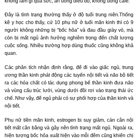
không làm gì quá sức, ăn uống điều độ, không uống café.
Đây là tình trạng thường thấy ở độ tuổi trung niên.Thống
kê y học cho thấy, cứ 10 phụ nữ ở tuổi mãn kinh thì có 9
người không những bị “bốc hỏa” và đau đầu giày vò, mà
còn bị mất ngủ ảnh hưởng nghiêm trọng đến chất lượng
cuộc sống. Nhiều trường hợp dùng thuốc cũng không khả
quan.
Các phân tích nhận định rằng, để đi vào giấc ngủ, trung
ương thần kinh phát động các tuyến nội tiết và não bộ tiết
ra các hóa chất có tác dụng phong bế thần kinh đưa não
và vùng cấu trúc lưới, vùng dưới đồi rơi vào trạng thái ức
chế. Như vậy, để ngủ phải có sự phối hợp của thần kinh và
nội tiết.
Phụ nữ tiền mãn kinh, estrogen bị suy giảm, cán cân nội
tiết mất cân bằng và gây nên tình trạng mất ngủ. Ngoài ra,
hiện tượng bốc hỏa xuất hiện vào mỗi đêm cũng khiến chị