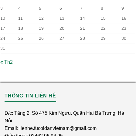
3
4
5
6
7
8
9
10
11
12
13
14
15
16
17
18
19
20
21
22
23
24
25
26
27
28
29
30
31
« Th2
THÔNG TIN LIÊN HỆ
Đ/c: Tầng 2, Số 475 Kim Ngưu, Quận Hai Bà Trưng, Hà
Nội
Email: lienhe.fucoidanvietnam@gmail.com
Điện thoại: 02462.96.94.95