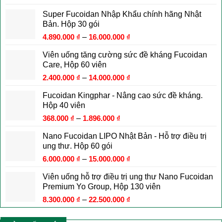
là:
tại
Super Fucoidan Nhập Khẩu chính hãng Nhật
2.700.000 ₫.
là:
Bản. Hộp 30 gói
2.650.000 ₫.
4.890.000
₫
–
16.000.000
₫
Viên uống tăng cường sức đề kháng Fucoidan
Care, Hộp 60 viên
2.400.000
₫
–
14.000.000
₫
Fucoidan Kingphar - Nâng cao sức đề kháng.
Hộp 40 viên
368.000
₫
–
1.896.000
₫
Nano Fucoidan LIPO Nhật Bản - Hỗ trợ điều trị
ung thư. Hộp 60 gói
6.000.000
₫
–
15.000.000
₫
Viên uống hỗ trợ điều trị ung thư Nano Fucoidan
Premium Yo Group, Hộp 130 viên
8.300.000
₫
–
22.500.000
₫