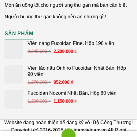
Món ăn uống tốt cho người ung thư gan mà bạn cần biết
Người bị ung thư gan không nên ăn những gì?
SẢN PHẨM
Viên nang Fucoidan Fine. Hộp 198 viên
Giá
Giá
2.345.000
₫
2.200.000
₫
gốc
hiện
là:
tại
Viên tảo nâu Orihiro Fucoidan Nhật Bản. Hộp
2.345.000 ₫.
là:
90 viên
2.200.000 ₫.
Giá
Giá
1.270.000
₫
952.000
₫
gốc
hiện
Fucoidan Nozomi Nhật Bản. Hộp 60 viên
là:
tại
Giá
Giá
1.200.000
₫
1.270.000 ₫.
1.150.000
là:
₫
gốc
hiện
952.000 ₫.
là:
tại
1.200.000 ₫.
là:
Website đang hoàn thiện để đăng ký với Bộ Công Thương!
1.150.000 ₫.
Copyright (c) 2016-2025
fucoidanvietnam.vn
All Right