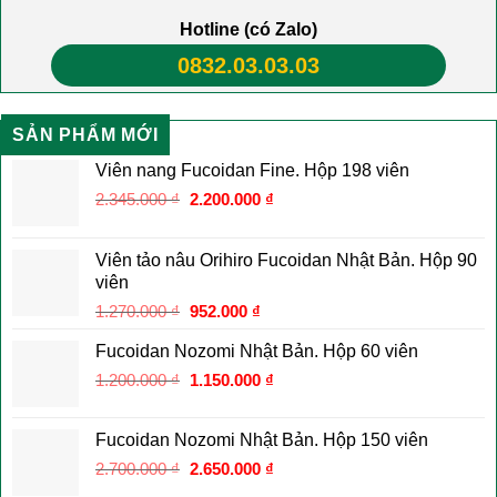
Hotline (có Zalo)
0832.03.03.03
SẢN PHẨM MỚI
Viên nang Fucoidan Fine. Hộp 198 viên
Giá
Giá
2.345.000
₫
2.200.000
₫
gốc
hiện
là:
tại
Viên tảo nâu Orihiro Fucoidan Nhật Bản. Hộp 90
2.345.000 ₫.
là:
viên
2.200.000 ₫.
Giá
Giá
1.270.000
₫
952.000
₫
gốc
hiện
Fucoidan Nozomi Nhật Bản. Hộp 60 viên
là:
tại
Giá
Giá
1.200.000
₫
1.270.000 ₫.
1.150.000
là:
₫
gốc
hiện
952.000 ₫.
là:
tại
Fucoidan Nozomi Nhật Bản. Hộp 150 viên
1.200.000 ₫.
là:
Giá
Giá
2.700.000
₫
2.650.000
₫
1.150.000 ₫.
gốc
hiện